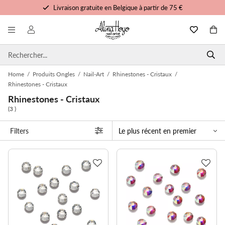
Livraison gratuite en Belgique à partir de 75 €
Formation et tutoriels gratuits
Commandé avant 15h00, expédié aujourd'hui
Service personnalisé
Home
/
Produits Ongles
/
Nail-Art
/
Rhinestones - Cristaux
/
Rhinestones - Cristaux
Rhinestones - Cristaux
(3 )
Filters