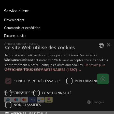
Service client
Devenir client
Commande et expédition
Facture requise
×
Annuler une commande
Ce site Web utilise des cookies
Notre site Web utilise des cookies pour améliorer l'expérience
Chèque-cadeau
DUTCH
utilisateur. En utilisant notre site Web, vous acceptez tous les cookies
conformément à notre Politique relative aux cookies.
En savoir plus
ENGLISH
Acheter un chèque-cadeau
AFFICHER TOUS LES PARTENAIRES
(1597) →
FRENCH
STRICTEMENT NÉCESSAIRES
PERFORMANCE
GERMAN
Paiement sécurisé avec
CIBLAGE
FONCTIONNALITÉ
Français
NON CLASSIFIÉS
AFFICHER LES DÉTAILS