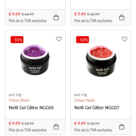
€ 9.49
€ 9.49
€ 18.99
€ 18.99
Prix de la TVA exclusive
Prix de la TVA exclusive
- 50
%
- 50
%
pot 15g
pot 15g
Urban Nails
Urban Nails
NeXt Gel Glitter NGG06
NeXt Gel Glitter NGG07
€ 9.49
€ 9.49
€ 18.99
€ 18.99
Prix de la TVA exclusive
Prix de la TVA exclusive