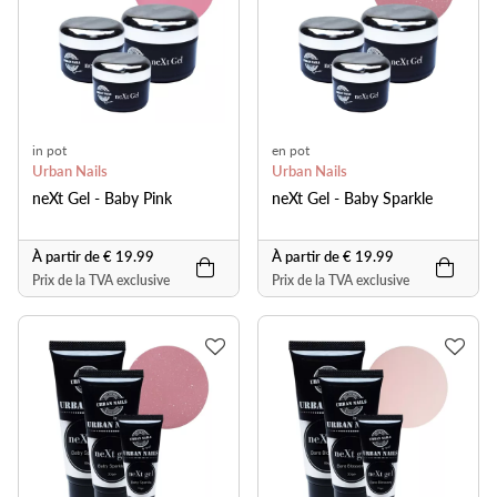
in pot
en pot
Urban Nails
Urban Nails
neXt Gel - Baby Pink
neXt Gel - Baby Sparkle
À partir de € 19.99
À partir de € 19.99
Prix de la TVA exclusive
Prix de la TVA exclusive