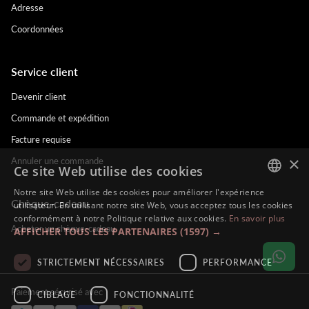
Adresse
Coordonnées
Service client
Devenir client
Commande et expédition
Facture requise
×
Annuler une commande
Ce site Web utilise des cookies
Notre site Web utilise des cookies pour améliorer l'expérience
Chèque-cadeau
DUTCH
utilisateur. En utilisant notre site Web, vous acceptez tous les cookies
conformément à notre Politique relative aux cookies.
En savoir plus
ENGLISH
Acheter un chèque-cadeau
AFFICHER TOUS LES PARTENAIRES
(1597) →
FRENCH
STRICTEMENT NÉCESSAIRES
PERFORMANCE
GERMAN
Paiement sécurisé avec
CIBLAGE
FONCTIONNALITÉ