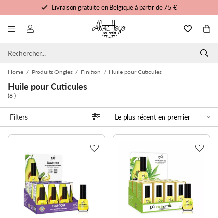
Livraison gratuite en Belgique à partir de 75 €
Formation et tutoriels gratuits
Commandé avant 15h00, expédié aujourd'hui
Service personnalisé
Home
/
Produits Ongles
/
Finition
/
Huile pour Cuticules
Huile pour Cuticules
(8 )
Filters