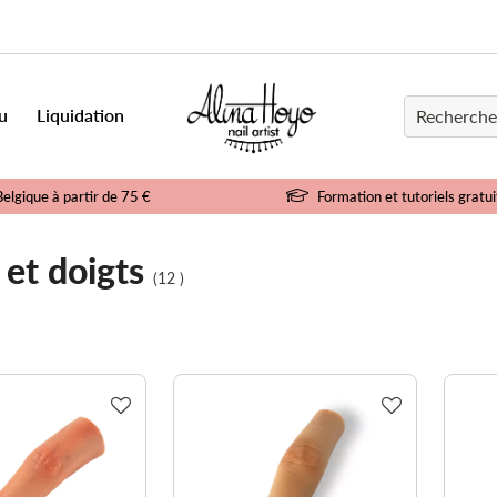
u
Liquidation
Belgique à partir de 75 €
Formation et tutoriels gratui
et doigts
(12 )