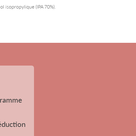
ool isopropylique (IPA 70%).
ogramme
réduction