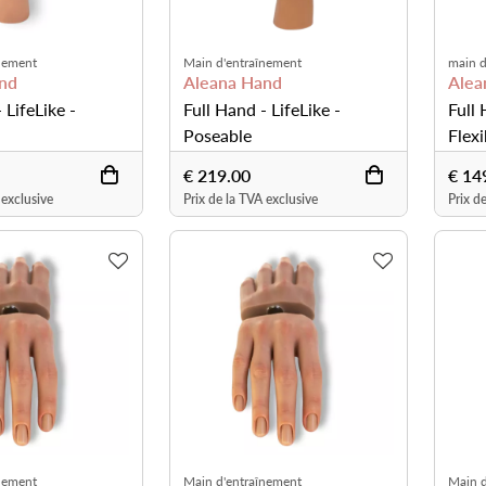
nement
Main d'entraînement
main d
nd
Aleana Hand
Alea
 LifeLike -
Full Hand - LifeLike -
Full
Poseable
Flexi
€ 219.00
€ 14
 exclusive
Prix de la TVA exclusive
Prix d
nement
Main d'entraînement
Main d