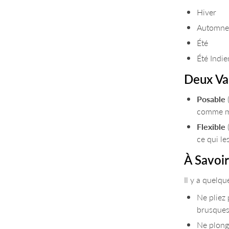
Hiver
Automn
Été
Été Indie
Deux Va
Posable
comme m
Flexible
ce qui le
À Savoi
Il y a quelqu
Ne pliez 
brusques,
Ne plonge