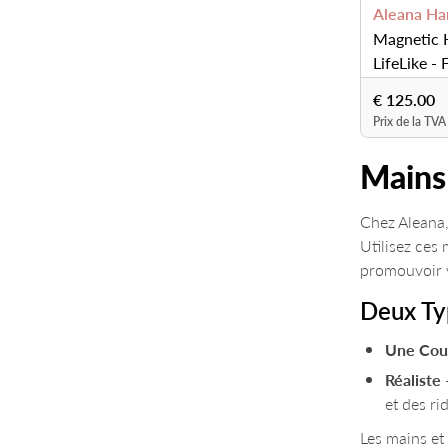
Aleana Ha
Magnetic 
LifeLike - 
€ 125.00
Prix de la TVA
Mains
Chez Aleana,
Utilisez ces
promouvoir v
Deux Ty
Une Cou
Réaliste
et des ri
Les mains et 