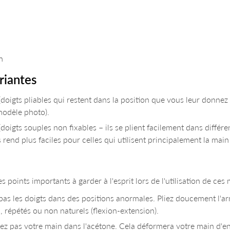
e
n
riantes
(doigts pliables qui restent dans la position que vous leur donnez 
odèle photo).
(doigts souples non fixables – ils se plient facilement dans différ
s rend plus faciles pour celles qui utilisent principalement la m
r
es points importants à garder à l'esprit lors de l'utilisation de ces
pas les doigts dans des positions anormales. Pliez doucement l'a
 répétés ou non naturels (flexion-extension).
z pas votre main dans l'acétone. Cela déformera votre main d'ent