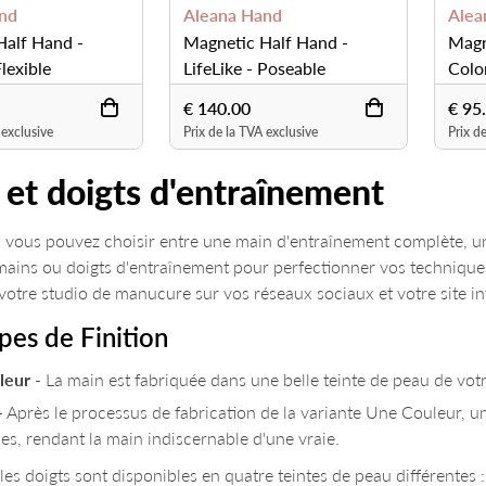
nd
Aleana Hand
Alea
Half Hand -
Magnetic Half Hand -
Magn
Flexible
LifeLike - Poseable
Color
€ 140.00
€ 95
 exclusive
Prix de la TVA exclusive
Prix d
 et doigts d'entraînement
 vous pouvez choisir entre une main d'entraînement complète, un
 mains ou doigts d'entraînement pour perfectionner vos technique
otre studio de manucure sur vos réseaux sociaux et votre site in
pes de Finition
leur
- La main est fabriquée dans une belle teinte de peau de vo
- Après le processus de fabrication de la variante Une Couleur, un
des, rendant la main indiscernable d'une vraie.
les doigts sont disponibles en quatre teintes de peau différentes :