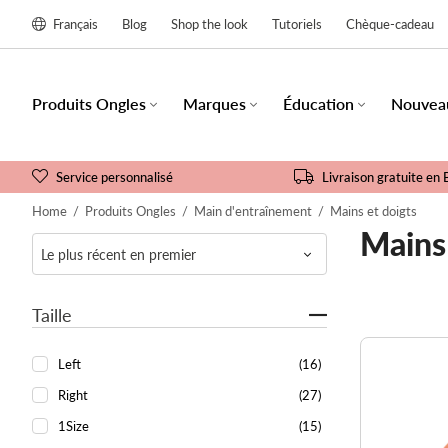
Français
Blog
Shop the look
Tutoriels
Chèque-cadeau
Produits Ongles
Marques
Éducation
Nouvea
Service personnalisé
Livraison gratuite en 
Home
/
Produits Ongles
/
Main d'entraînement
/
Mains et doigts
Mains 
Taille
Left
(16)
Right
(27)
1Size
(15)