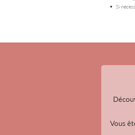
Si nécess
Découv
Vous ête