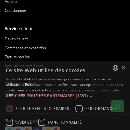
Adresse
Coordonnées
Service client
Devenir client
Commande et expédition
Facture requise
×
Annuler une commande
Ce site Web utilise des cookies
Notre site Web utilise des cookies pour améliorer l'expérience
Chèque-cadeau
DUTCH
utilisateur. En utilisant notre site Web, vous acceptez tous les cookies
conformément à notre Politique relative aux cookies.
En savoir plus
ENGLISH
Acheter un chèque-cadeau
AFFICHER TOUS LES PARTENAIRES
(1597) →
FRENCH
STRICTEMENT NÉCESSAIRES
PERFORMANCE
GERMAN
Paiement sécurisé avec
CIBLAGE
FONCTIONNALITÉ