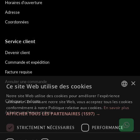
Horaires d'ouverture
Adresse
Coordonnées
Service client
Devenir client
Commande et expédition
Facture requise
×
Annuler une commande
Ce site Web utilise des cookies
Notre site Web utilise des cookies pour améliorer l'expérience
Chèque-cadeau
DUTCH
utilisateur. En utilisant notre site Web, vous acceptez tous les cookies
conformément à notre Politique relative aux cookies.
En savoir plus
ENGLISH
Acheter un chèque-cadeau
AFFICHER TOUS LES PARTENAIRES
(1597) →
FRENCH
STRICTEMENT NÉCESSAIRES
PERFORMANCE
GERMAN