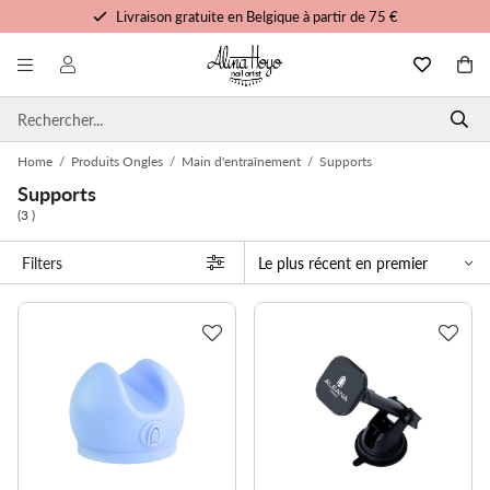
Livraison gratuite en Belgique à partir de 75 €
Formation et tutoriels gratuits
Commandé avant 15h00, expédié aujourd'hui
Service personnalisé
Home
/
Produits Ongles
/
Main d'entraînement
/
Supports
Supports
(3 )
Filters