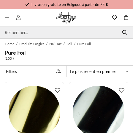
Livraison gratuite en Belgique à partir de 75 €
Formation et tutoriels gratuits
Commandé avant 15h00, expédié aujourd'hui
Service personnalisé
Home
/
Produits Ongles
/
Nail-Art
/
Foil
/
Pure Foil
Pure Foil
(103 )
Filters