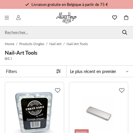
Livraison gratuite en Belgique à partir de 75 €
Formation et tutoriels gratuits
Commandé avant 15h00, expédié aujourd'hui
Service personnalisé
Home
/
Produits Ongles
/
Nail-Art
/
Nail-Art Tools
Nail-Art Tools
(61 )
Filters