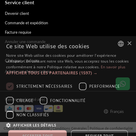
Service client
Devenir client
Commande et expédition
Facture requise
×
Annuler une commande
Ce site Web utilise des cookies
Notre site Web utilise des cookies pour améliorer l'expérience
Chèque-cadeau
DUTCH
utilisateur. En utilisant notre site Web, vous acceptez tous les cookies
conformément à notre Politique relative aux cookies.
En savoir plus
ENGLISH
Acheter un chèque-cadeau
AFFICHER TOUS LES PARTENAIRES
(1597) →
FRENCH
STRICTEMENT NÉCESSAIRES
PERFORMANCE
GERMAN
Paiement sécurisé avec
CIBLAGE
FONCTIONNALITÉ
Français
NON CLASSIFIÉS
AFFICHER LES DÉTAILS
Clause de non-responsabilité
Conditions Générales
Politique de confidentialité
© Alina Hoyo Nail Artist. All rights reserved - BE121212121212
ACCEPTER TOUT
REFUSER TOUT