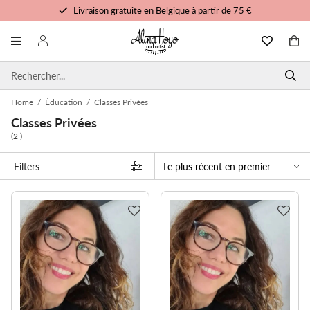
Livraison gratuite en Belgique à partir de 75 €
Formation et tutoriels gratuits
Commandé avant 15h00, expédié aujourd'hui
Service personnalisé
Home
/
Éducation
/
Classes Privées
Classes Privées
(2 )
Filters