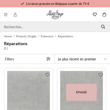
Livraison gratuite en Belgique à partir de 75 €
Formation et tutoriels gratuits
Commandé avant 15h00, expédié aujourd'hui
Service personnalisé
Home
/
Produits Ongles
/
Extension
/
Réparations
Réparations
(2 )
Filters