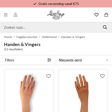
Gratis verzending vanaf €75
Gratis trainingen en tutorials
Voor 16u besteld, morgen in huis
Persoonlijke service
Home
/
Nagelproducten
/
Oefenhand
/
Handen & Vingers
Handen & Vingers
(12 resultaten)
Filters