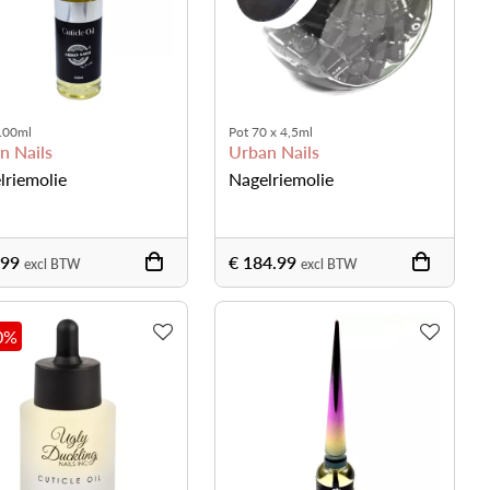
 100ml
Pot 70 x 4,5ml
n Nails
Urban Nails
lriemolie
Nagelriemolie
.99
€ 184.99
excl BTW
excl BTW
0
%