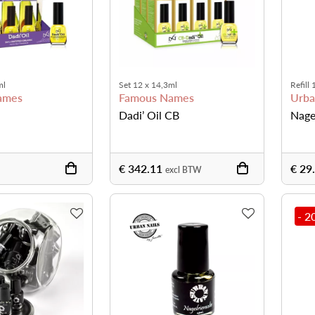
ml
Set 12 x 14,3ml
Refill
ames
Famous Names
Urba
Dadi’ Oil CB
Nage
€ 342.11
€ 29
excl BTW
- 2