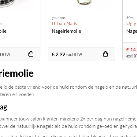
l
geurloos
30ml
ls
Urban Nails
Ugly
lie
Nagelriemolie
Nage
€ 14
€ 2.99
cl BTW
excl BTW
excl 
riemolie
e is de beste vriend voor de huid rondom de nagels en de natuurlij
teren en voeden.
dag
t wanneer jouw salon klanten minstens 2x per dag hun nagelriemen
owel de natuurlijke nagels als de huid rondom gevoed en gehydrat
 zullen de kunstnagels die jij plaatst beter blijven zitten en krijgt