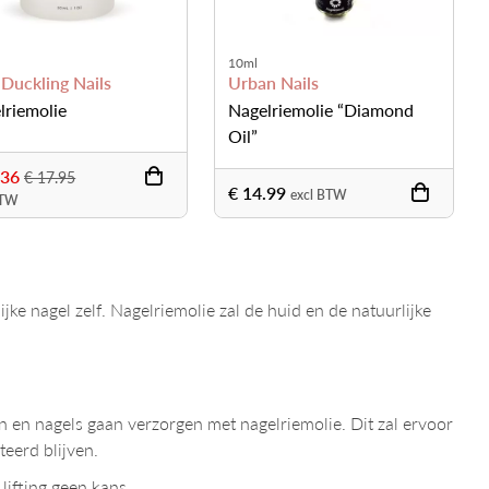
10ml
 Duckling Nails
Urban Nails
lriemolie
Nagelriemolie “Diamond
Oil”
.36
€ 17.95
€ 14.99
excl BTW
BTW
ke nagel zelf. Nagelriemolie zal de huid en de natuurlijke
 en nagels gaan verzorgen met nagelriemolie. Dit zal ervoor
eerd blijven.
 lifting geen kans.