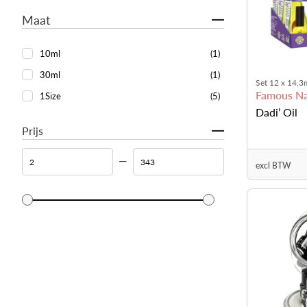
Maat
10ml
(1)
30ml
(1)
Set 12 x 14,3
Famous N
1Size
(5)
Dadi’ Oil
Prijs
excl BTW