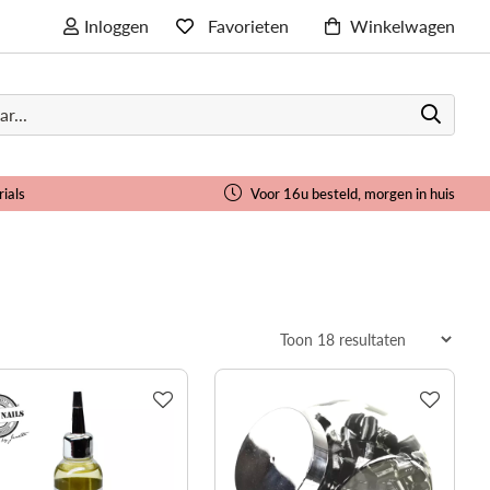
Inloggen
Favorieten
Winkelwagen
rials
Voor 16u besteld, morgen in huis