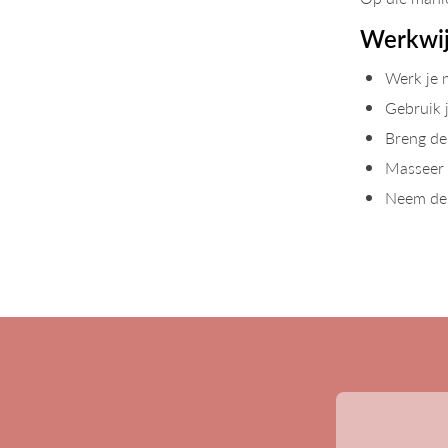
Werkwi
Werk je 
Gebruik 
Breng de 
Masseer 
Neem de 