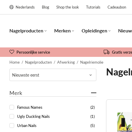
Nederlands
Blog
Shop the look
Tutorials
Cadeaubon
Nagelproducten
Merken
Opleidingen
Nieuw
Persoonlijke service
Gratis verz
Home
/
Nagelproducten
/
Afwerking
/
Nagelriemolie
Nagel
Merk
Famous Names
(2)
Ugly Duckling Nails
(1)
Urban Nails
(5)