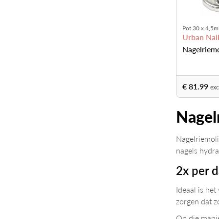
Pot 30 x 4,5m
Urban Nai
Nagelriemo
€ 81.99
ex
Nagel
Nagelriemoli
nagels hydra
2x per 
Ideaal is he
zorgen dat z
Op die manier