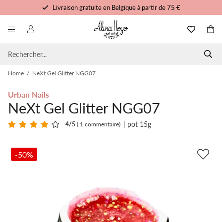
Livraison gratuite en Belgique à partir de 75 €
Formation et tutoriels gratuits
Commandé avant 15h00, expédié aujourd'hui
Service personnalisé
Home
/
NeXt Gel Glitter NGG07
Urban Nails
NeXt Gel Glitter NGG07
| pot 15g
4
/5
( 1 commentaire)
-50%