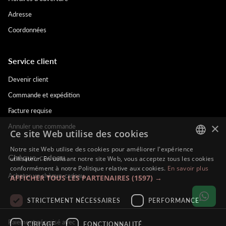
Adresse
Coordonnées
Service client
Devenir client
Commande et expédition
Facture requise
×
Annuler une commande
Ce site Web utilise des cookies
Notre site Web utilise des cookies pour améliorer l'expérience
Chèque-cadeau
DUTCH
utilisateur. En utilisant notre site Web, vous acceptez tous les cookies
conformément à notre Politique relative aux cookies.
En savoir plus
ENGLISH
Acheter un chèque-cadeau
AFFICHER TOUS LES PARTENAIRES
(1597) →
FRENCH
STRICTEMENT NÉCESSAIRES
PERFORMANCE
GERMAN
Paiement sécurisé avec
CIBLAGE
FONCTIONNALITÉ