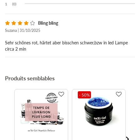
(0)
Bling bling
Suzana | 31/10/2025
Sehr schönes rot, härtet aber bisschen schwer,bzw in led Lampe
circa 2 min
Produits semblables
- 50
%
-