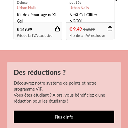
Deluxe
pot 15g
pot
Urban Nails
Urban Nails
Urb
Kit de démarrage neXt
NeXt Gel Glitter
NeX
Gel
NGG01
NG
€ 9.49
€ 
€ 169.99
€ 18.99
Prix de la TVA exclusive
Prix de la TVA exclusive
Prix
Des réductions ?
Découvrez notre système de points et notre
programme VIP.
Vous êtes étudiant ? Alors, vous bénéficiez d'une
réduction pour les étudiants !
Plus d'info