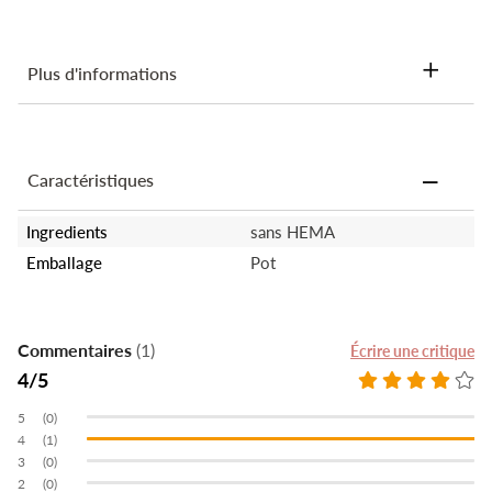
Plus d'informations
Ingrédients: Acylates copolymer, Polymethyl methaacrylate,
Polyethylene Terepthalate, Mica, Dilron trioxide, Trimethylolpropane
Triacrylate, Dimethicone, Microcrystalline Wax, Titanium Dioxide,
Caractéristiques
Iron hydroxyde oxide yellow
Ingredients
sans HEMA
Emballage
Pot
Commentaires
(1)
Écrire une critique
4
(0)
(1)
(0)
(0)