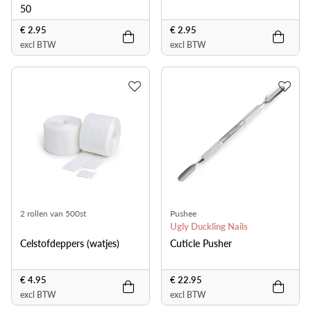
50
€ 2.95
€ 2.95
excl BTW
excl BTW
2 rollen van 500st
Pushee
Ugly Duckling Nails
Celstofdeppers (watjes)
Cuticle Pusher
€ 4.95
€ 22.95
excl BTW
excl BTW