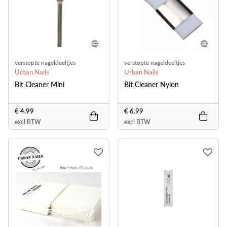
verstopte nageldeeltjes
verstopte nageldeeltjes
verwijderen
Urban Nails
verwijderen
Urban Nails
Bit Cleaner Mini
Bit Cleaner Nylon
€ 4.99
€ 6.99
excl BTW
excl BTW