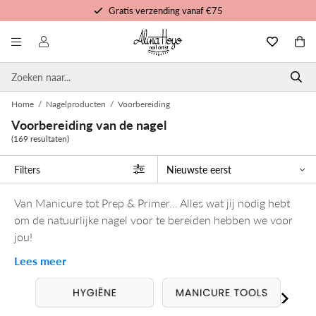
Gratis verzending vanaf €75
Gratis trainingen en tutorials
Voor 16u besteld, morgen in huis
Persoonlijke service
Home
/
Nagelproducten
/
Voorbereiding
Voorbereiding van de nagel
(169 resultaten)
Filters
Van Manicure tot Prep & Primer… Alles wat jij nodig hebt
om de natuurlijke nagel voor te bereiden hebben we voor
jou!
Lees meer