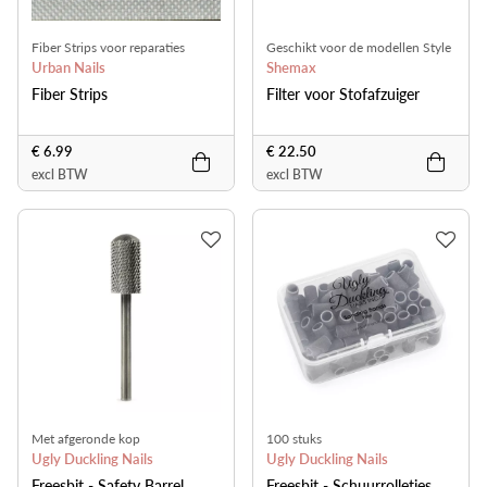
Fiber Strips voor reparaties
Geschikt voor de modellen Style
Urban Nails
Pro, Style V-Pro, PetitPro en
Shemax
Style X-Pro
Fiber Strips
Filter voor Stofafzuiger
€ 6.99
€ 22.50
excl BTW
excl BTW
Met afgeronde kop
100 stuks
Ugly Duckling Nails
Ugly Duckling Nails
Freesbit - Safety Barrel
Freesbit - Schuurrolletjes