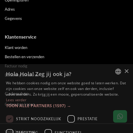
Adres
Gegevens
Klantenservice
Klant worden
Bestellen en verzenden
Factuur nodig
×
Hola Hola! Zeg jij ook ja?
Bestelling annuleren
We hebben cookies nodig om onze website goed te laten werken. Dat
DUTCH
zijn cookies van onze website zelf en ook van derden, inclusief
Cadeaubon
adverteerders. Zo krijg jij een mooie, gepersonaliseerde website.
ENGLISH
Lees verder
Cadeaubon kopen
TOON ALLE PARTNERS
(1597) →
FRENCH
GERMAN
STRIKT NOODZAKELIJK
PRESTATIE
Veilig betalen met
TARGETING
FUNCTIONEEL