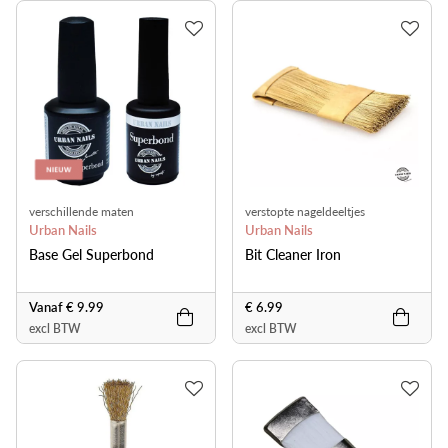
verschillende maten
verstopte nageldeeltjes
Urban Nails
verwijderen
Urban Nails
Base Gel Superbond
Bit Cleaner Iron
Vanaf € 9.99
€ 6.99
excl BTW
excl BTW