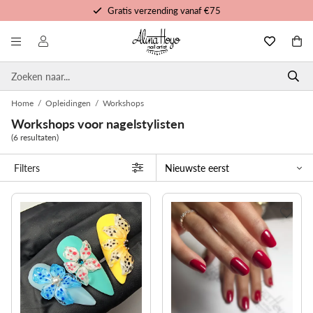
Gratis verzending vanaf €75
Gratis trainingen en tutorials
Voor 16u besteld, morgen in huis
Persoonlijke service
Home
/
Opleidingen
/
Workshops
Workshops voor nagelstylisten
(6 resultaten)
Filters