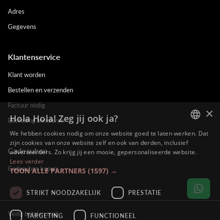
Adres
Gegevens
Klantenservice
Klant worden
Bestellen en verzenden
Factuur nodig
×
Hola Hola! Zeg jij ook ja?
Bestelling annuleren
We hebben cookies nodig om onze website goed te laten werken. Dat
DUTCH
zijn cookies van onze website zelf en ook van derden, inclusief
Cadeaubon
adverteerders. Zo krijg jij een mooie, gepersonaliseerde website.
ENGLISH
Lees verder
Cadeaubon kopen
TOON ALLE PARTNERS
(1597) →
FRENCH
GERMAN
STRIKT NOODZAKELIJK
PRESTATIE
Veilig betalen met
TARGETING
FUNCTIONEEL