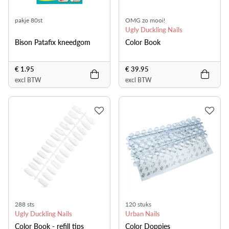
pakje 80st
OMG zo mooi!
Ugly Duckling Nails
Bison Patafix kneedgom
Color Book
€ 1.95
€ 39.95
excl BTW
excl BTW
288 sts
120 stuks
Ugly Duckling Nails
Urban Nails
Color Book - refill tips
Color Doppies