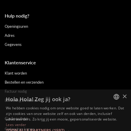
Hulp nodig?
Openingsuren
Adres
Gegevens
Klantenservice
Klant worden
Bestellen en verzenden
Factuur nodig
×
Hola Hola! Zeg jij ook ja?
Bestelling annuleren
We hebben cookies nodig om onze website goed te laten werken. Dat
DUTCH
zijn cookies van onze website zelf en ook van derden, inclusief
Cadeaubon
adverteerders. Zo krijg jij een mooie, gepersonaliseerde website.
ENGLISH
Lees verder
Cadeaubon kopen
TOON ALLE PARTNERS
(1597) →