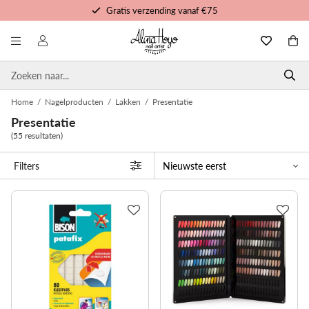
Gratis verzending vanaf €75
Gratis trainingen en tutorials
Voor 16u besteld, morgen in huis
Persoonlijke service
Home
/
Nagelproducten
/
Lakken
/
Presentatie
Presentatie
(55 resultaten)
Filters