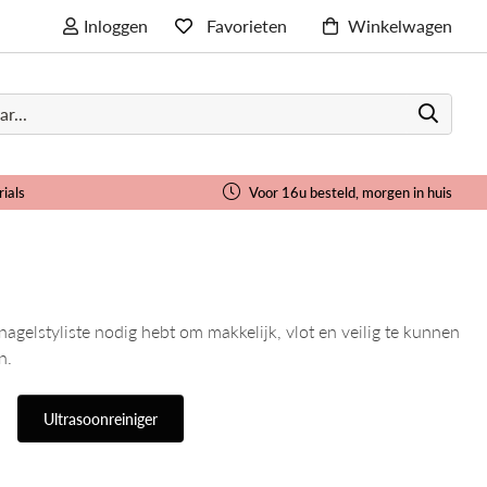
Inloggen
Favorieten
Winkelwagen
rials
Voor 16u besteld, morgen in huis
gelstyliste nodig hebt om makkelijk, vlot en veilig te kunnen
n.
Ultrasoonreiniger