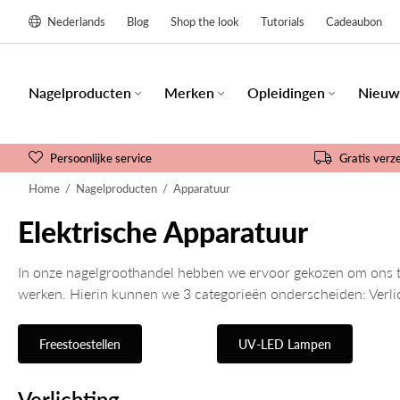
Nederlands
Blog
Shop the look
Tutorials
Cadeaubon
Nagelproducten
Merken
Opleidingen
Nieuw
Persoonlijke service
Gratis verz
Home
/
Nagelproducten
/
Apparatuur
Elektrische Apparatuur
In onze nagelgroothandel hebben we ervoor gekozen om ons te f
werken. Hierin kunnen we 3 categorieën onderscheiden: Verlich
Freestoestellen
UV-LED Lampen
Verlichting