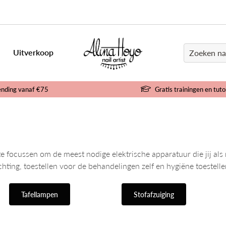
Uitverkoop
ending vanaf €75
Gratis trainingen en tuto
ocussen om de meest nodige elektrische apparatuur die jij als na
ting, toestellen voor de behandelingen zelf en hygiëne toestelle
Tafellampen
Stofafzuiging