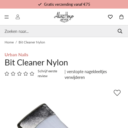
Gratis verzending vanaf €75
Gratis trainingen en tutorials
Voor 16u besteld, morgen in huis
Persoonlijke service
Home
/
Bit Cleaner Nylon
Urban Nails
Bit Cleaner Nylon
Schrijf eerste
| verstopte nageldeeltjes
review
verwijderen