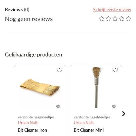
Reviews
(0)
Schrijf eerste review
Nog geen reviews
Gelijkaardige producten
verstopte nageldeeltjes
verstopte nageldeeltjes
Met
verwijderen
Urban Nails
verwijderen
Urban Nails
Ugl
Bit Cleaner Iron
Bit Cleaner Mini
Fre