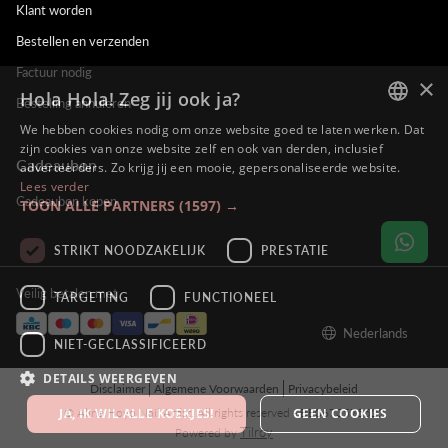
Klant worden
Bestellen en verzenden
Factuur nodig
×
Hola Hola! Zeg jij ook ja?
Bestelling annuleren
We hebben cookies nodig om onze website goed te laten werken. Dat
DUTCH
zijn cookies van onze website zelf en ook van derden, inclusief
Cadeaubon
adverteerders. Zo krijg jij een mooie, gepersonaliseerde website.
ENGLISH
Lees verder
Cadeaubon kopen
TOON ALLE PARTNERS
(1597) →
FRENCH
GERMAN
STRIKT NOODZAKELIJK
PRESTATIE
Veilig betalen met
TARGETING
FUNCTIONEEL
Nederlands
NIET-GECLASSIFICEERD
DETAILS WEERGEVEN
Disclaimer
Algemene Voorwaarden
Privacybeleid
© Alina Hoyo Nail Artist. All rights reserved - BE0673575522
JA, IK WIL ALLE KOEKJES!
GEEN COOKIES
Tilroy
Powered by