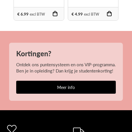
Me
€ 6.99
€ 4.99
€ 1
excl BTW
excl BTW
Kortingen?
Ontdek ons puntensysteem en ons VIP-programma.
Ben je in opleiding? Dan krijg je studentenkorting!
Meer info