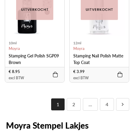
10ml
12ml
Moyra
Moyra
Stamping Gel Polish SGP09
Stamping Nail Polish Matte
Brown
Top Coat
€ 8.95
€ 3.99
excl BTW
excl BTW
1
2
...
4
Moyra Stempel Lakjes