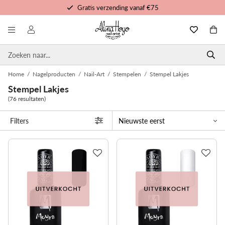
Gratis trainingen en tutorials
Voor 16u besteld, morgen in huis
Persoonlijke service
Home
/
Nagelproducten
/
Nail-Art
/
Stempelen
/
Stempel Lakjes
Stempel Lakjes
(76 resultaten)
Filters