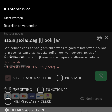
Klantenservice
Klant worden
Bestellen en verzenden
Factuur nodig
×
Hola Hola! Zeg jij ook ja?
Bestelling annuleren
We hebben cookies nodig om onze website goed te laten werken. Dat
DUTCH
zijn cookies van onze website zelf en ook van derden, inclusief
Cadeaubon
adverteerders. Zo krijg jij een mooie, gepersonaliseerde website.
ENGLISH
Lees verder
Cadeaubon kopen
TOON ALLE PARTNERS
(1597) →
FRENCH
GERMAN
STRIKT NOODZAKELIJK
PRESTATIE
Veilig betalen met
TARGETING
FUNCTIONEEL
Nederlands
NIET-GECLASSIFICEERD
DETAILS WEERGEVEN