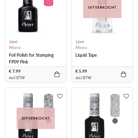
10ml
12ml
Moyra
Moyra
Foil Polish for Stamping
Liquid Tape
FP09 Pink
€ 7.99
€ 5.99
excl BTW
excl BTW