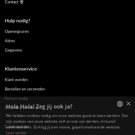
Contact
Hulp nodig?
Openingsuren
Adres
Gegevens
Klantenservice
Klant worden
Bestellen en verzenden
Factuur nodig
×
Hola Hola! Zeg jij ook ja?
Bestelling annuleren
We hebben cookies nodig om onze website goed te laten werken. Dat
DUTCH
zijn cookies van onze website zelf en ook van derden, inclusief
Cadeaubon
adverteerders. Zo krijg jij een mooie, gepersonaliseerde website.
ENGLISH
Lees verder