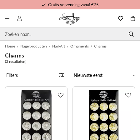
Gratis verzending vanaf €75
Gratis trainingen en tutorials
Voor 16u besteld, morgen in huis
Persoonlijke service
Home
/
Nagelproducten
/
Nail-Art
/
Ornaments
/
Charms
Charms
(3 resultaten)
Filters