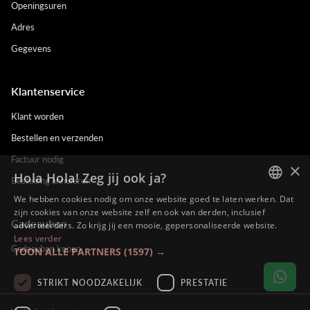
Openingsuren
Adres
Gegevens
Klantenservice
Klant worden
Bestellen en verzenden
Factuur nodig
×
Hola Hola! Zeg jij ook ja?
Bestelling annuleren
We hebben cookies nodig om onze website goed te laten werken. Dat
DUTCH
zijn cookies van onze website zelf en ook van derden, inclusief
Cadeaubon
adverteerders. Zo krijg jij een mooie, gepersonaliseerde website.
ENGLISH
Lees verder
Cadeaubon kopen
TOON ALLE PARTNERS
(1597) →
FRENCH
GERMAN
STRIKT NOODZAKELIJK
PRESTATIE