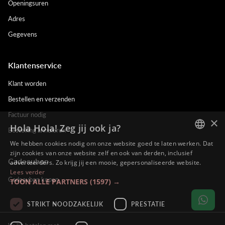
Openingsuren
Adres
Gegevens
Klantenservice
Klant worden
Bestellen en verzenden
Factuur nodig
×
Hola Hola! Zeg jij ook ja?
Bestelling annuleren
We hebben cookies nodig om onze website goed te laten werken. Dat
DUTCH
zijn cookies van onze website zelf en ook van derden, inclusief
Cadeaubon
adverteerders. Zo krijg jij een mooie, gepersonaliseerde website.
ENGLISH
Lees verder
Cadeaubon kopen
TOON ALLE PARTNERS
(1597) →
FRENCH
GERMAN
STRIKT NOODZAKELIJK
PRESTATIE