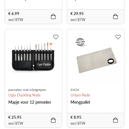
€ 6.99
€ 29.95
excl BTW
excl BTW
penselen niet inbegrepen
INOX
Ugly Duckling Nails
Urban Nails
Mapje voor 12 penselen
Mengpallet
€ 25.95
€ 8.95
excl BTW
excl BTW