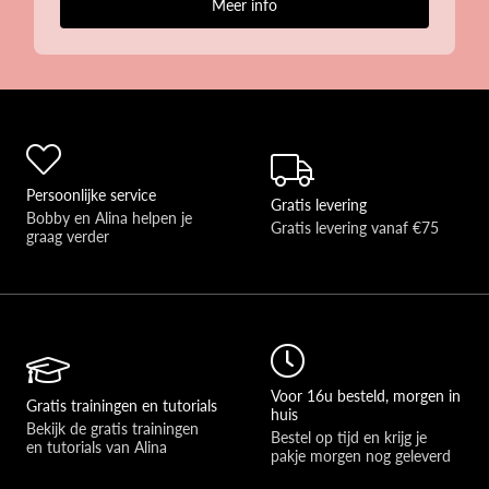
Meer info
Persoonlijke service
Gratis levering
Bobby en Alina helpen je 
Gratis levering vanaf €75
graag verder 
Voor 16u besteld, morgen in
Gratis trainingen en tutorials
huis
Bekijk de gratis trainingen 
Bestel op tijd en krijg je 
en tutorials van Alina
pakje morgen nog geleverd