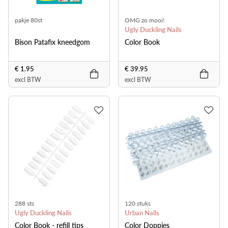
pakje 80st
OMG zo mooi!
Ugly Duckling Nails
Bison Patafix kneedgom
Color Book
€ 1.95
€ 39.95
excl BTW
excl BTW
288 sts
120 stuks
Ugly Duckling Nails
Urban Nails
Color Book - refill tips
Color Doppies