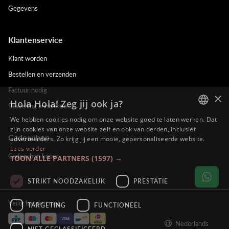
Gegevens
Klantenservice
Klant worden
Bestellen en verzenden
Factuur nodig
×
Hola Hola! Zeg jij ook ja?
Bestelling annuleren
We hebben cookies nodig om onze website goed te laten werken. Dat
DUTCH
zijn cookies van onze website zelf en ook van derden, inclusief
Cadeaubon
adverteerders. Zo krijg jij een mooie, gepersonaliseerde website.
ENGLISH
Lees verder
Cadeaubon kopen
TOON ALLE PARTNERS
(1597) →
FRENCH
GERMAN
STRIKT NOODZAKELIJK
PRESTATIE
Veilig betalen met
TARGETING
FUNCTIONEEL
Nederlands