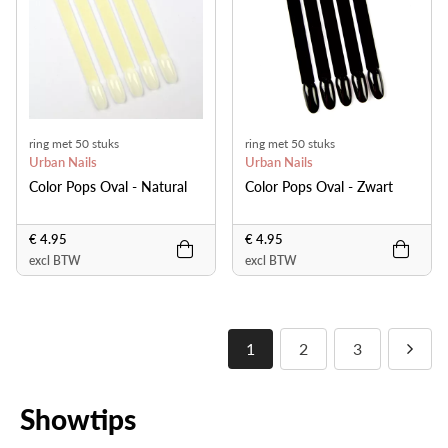
ring met 50 stuks
ring met 50 stuks
Urban Nails
Urban Nails
Color Pops Oval - Natural
Color Pops Oval - Zwart
€ 4.95
€ 4.95
excl BTW
excl BTW
1
2
3
Showtips