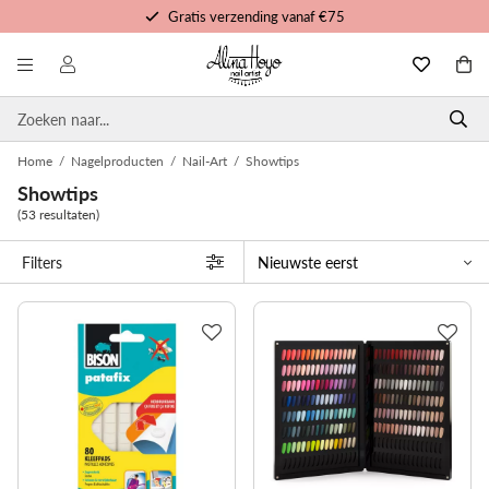
Gratis verzending vanaf €75
Gratis trainingen en tutorials
Voor 16u besteld, morgen in huis
Persoonlijke service
Home
/
Nagelproducten
/
Nail-Art
/
Showtips
Showtips
(53 resultaten)
Filters