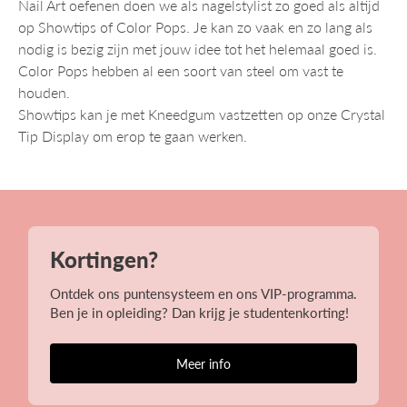
Nail Art oefenen doen we als nagelstylist zo goed als altijd
op Showtips of Color Pops. Je kan zo vaak en zo lang als
nodig is bezig zijn met jouw idee tot het helemaal goed is.
Color Pops hebben al een soort van steel om vast te
houden.
Showtips kan je met Kneedgum vastzetten op onze Crystal
Tip Display om erop te gaan werken.
Kortingen?
Ontdek ons puntensysteem en ons VIP-programma.
Ben je in opleiding? Dan krijg je studentenkorting!
Meer info