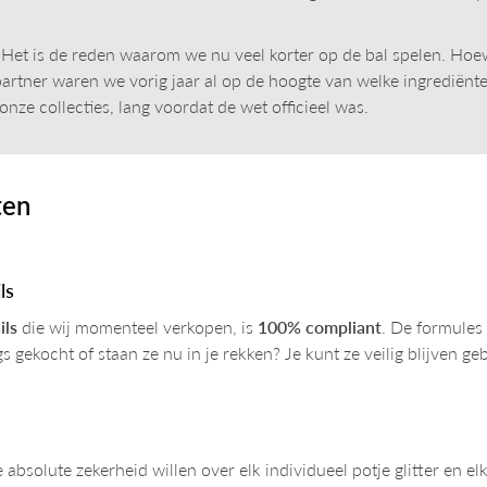
Het is de reden waarom we nu veel korter op de bal spelen. Hoewe
 partner waren we vorig jaar al op de hoogte van welke ingredië
ze collecties, lang voordat de wet officieel was.
ten
ls
ils
die wij momenteel verkopen, is
100% compliant
. De formules
gekocht of staan ze nu in je rekken? Je kunt ze veilig blijven ge
bsolute zekerheid willen over elk individueel potje glitter en e