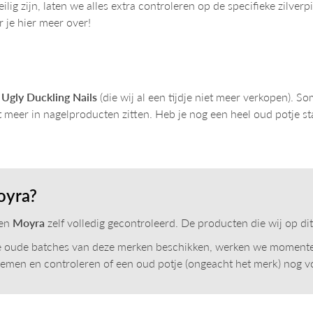
ig zijn, laten we alles extra controleren op de specifieke zilve
r je hier meer over!
 Ugly Duckling Nails
(die wij al een tijdje niet meer verkopen). 
t meer in nagelproducten zitten. Heb je nog een heel oud potje s
oyra?
en
Moyra
zelf volledig gecontroleerd. De producten die wij op di
lle oude batches van deze merken beschikken, werken we moment
ornemen en controleren of een oud potje (ongeacht het merk) nog v