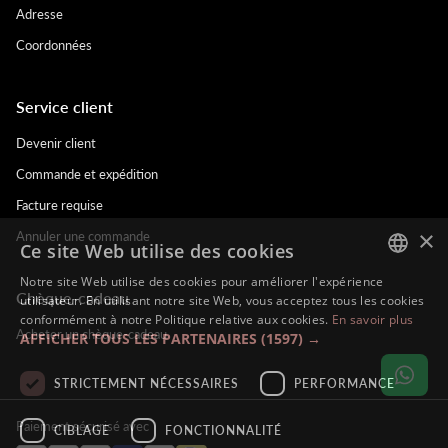
Adresse
Coordonnées
Service client
Devenir client
Commande et expédition
Facture requise
×
Annuler une commande
Ce site Web utilise des cookies
Notre site Web utilise des cookies pour améliorer l'expérience
Chèque-cadeau
DUTCH
utilisateur. En utilisant notre site Web, vous acceptez tous les cookies
conformément à notre Politique relative aux cookies.
En savoir plus
ENGLISH
Acheter un chèque-cadeau
AFFICHER TOUS LES PARTENAIRES
(1597) →
FRENCH
STRICTEMENT NÉCESSAIRES
PERFORMANCE
GERMAN
Paiement sécurisé avec
CIBLAGE
FONCTIONNALITÉ