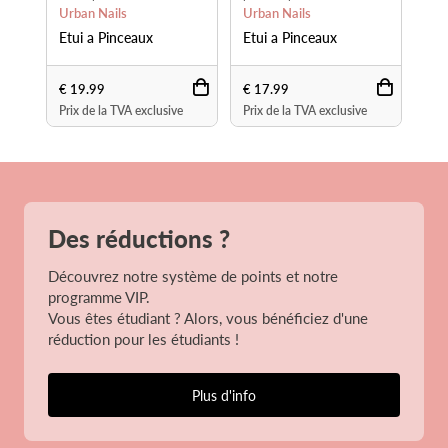
Urban Nails
Urban Nails
Urb
Etui a Pinceaux
Etui a Pinceaux
Etu
€ 
€ 19.99
€ 17.99
Prix de la TVA exclusive
Prix de la TVA exclusive
Prix
Des réductions ?
Découvrez notre système de points et notre
programme VIP.
Vous êtes étudiant ? Alors, vous bénéficiez d'une
réduction pour les étudiants !
Plus d'info