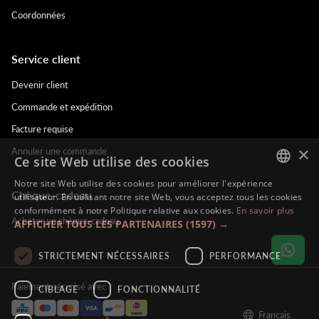
Coordonnées
Service client
Devenir client
Commande et expédition
Facture requise
×
Annuler une commande
Ce site Web utilise des cookies
Notre site Web utilise des cookies pour améliorer l'expérience
Chèque-cadeau
DUTCH
utilisateur. En utilisant notre site Web, vous acceptez tous les cookies
conformément à notre Politique relative aux cookies.
En savoir plus
ENGLISH
Acheter un chèque-cadeau
AFFICHER TOUS LES PARTENAIRES
(1597) →
FRENCH
STRICTEMENT NÉCESSAIRES
PERFORMANCE
GERMAN
Paiement sécurisé avec
CIBLAGE
FONCTIONNALITÉ
Français