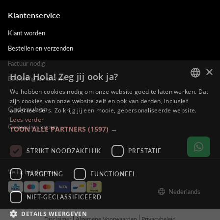
Klantenservice
Klant worden
Bestellen en verzenden
Factuur nodig
×
Hola Hola! Zeg jij ook ja?
Bestelling annuleren
We hebben cookies nodig om onze website goed te laten werken. Dat
DUTCH
zijn cookies van onze website zelf en ook van derden, inclusief
Cadeaubon
adverteerders. Zo krijg jij een mooie, gepersonaliseerde website.
ENGLISH
Lees verder
Cadeaubon kopen
TOON ALLE PARTNERS
(1597) →
FRENCH
GERMAN
STRIKT NOODZAKELIJK
PRESTATIE
Veilig betalen met
TARGETING
FUNCTIONEEL
Nederlands
NIET-GECLASSIFICEERD
DETAILS WEERGEVEN
Disclaimer
Algemene Voorwaarden
Privacybeleid