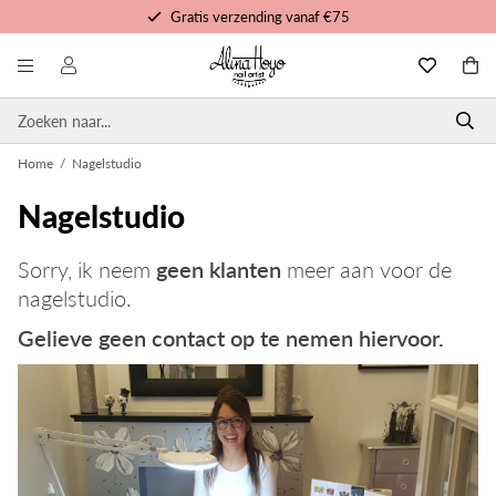
Gratis verzending vanaf €75
Gratis trainingen en tutorials
Voor 16u besteld, morgen in huis
Persoonlijke service
Home
/
Nagelstudio
Nagelstudio
Sorry, ik neem
geen klanten
meer aan voor de
nagelstudio.
Gelieve geen contact op te nemen hiervoor.