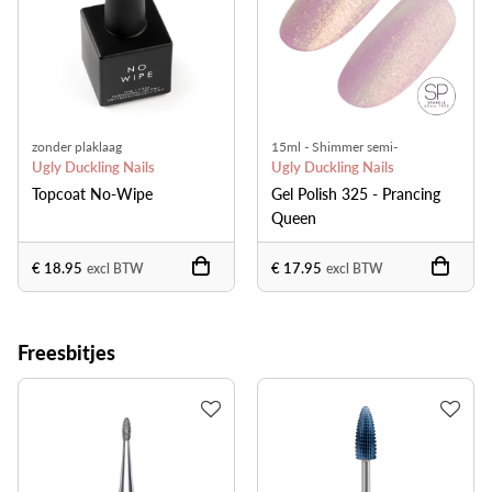
zonder plaklaag
15ml - Shimmer semi-
Ugly Duckling Nails
transparant
Ugly Duckling Nails
Topcoat No-Wipe
Gel Polish 325 - Prancing
Queen
€ 18.95
€ 17.95
excl BTW
excl BTW
Freesbitjes