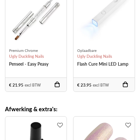
Premium Chrome
Oplaadbare
Ugly Duckling Nails
Ugly Duckling Nails
Penseel - Easy Peasy
Flash Cure Mini LED Lamp
€ 21.95
€ 23.95
excl BTW
excl BTW
Afwerking & extra's: