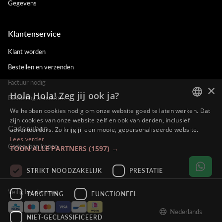
Gegevens
Klantenservice
Klant worden
Bestellen en verzenden
Factuur nodig
×
Hola Hola! Zeg jij ook ja?
Bestelling annuleren
We hebben cookies nodig om onze website goed te laten werken. Dat
DUTCH
zijn cookies van onze website zelf en ook van derden, inclusief
Cadeaubon
adverteerders. Zo krijg jij een mooie, gepersonaliseerde website.
ENGLISH
Lees verder
Cadeaubon kopen
TOON ALLE PARTNERS
(1597) →
FRENCH
GERMAN
STRIKT NOODZAKELIJK
PRESTATIE
Veilig betalen met
TARGETING
FUNCTIONEEL
Nederlands
NIET-GECLASSIFICEERD