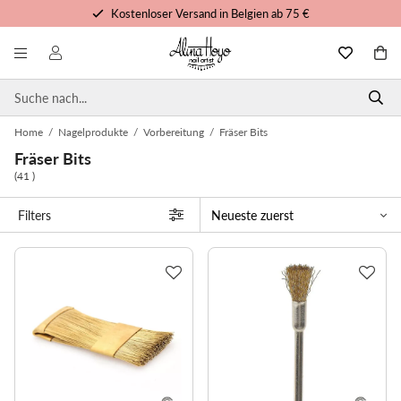
Kostenloser Versand in Belgien ab 75 €
Kostenlose Schulungen und Tutorials
Vor 15 Uhr bestellt, noch heute versandt
Persönlicher Service
Home
/
Nagelprodukte
/
Vorbereitung
/
Fräser Bits
Fräser Bits
(41 )
Filters