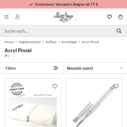
Kostenloser Versand in Belgien ab 75 €
Kostenlose Schulungen und Tutorials
Vor 15 Uhr bestellt, noch heute versandt
Persönlicher Service
Home
/
Nagelprodukte
/
Aufbau
/
Acrylnägel
/
Acryl Pinsel
Acryl Pinsel
(9 )
Filters