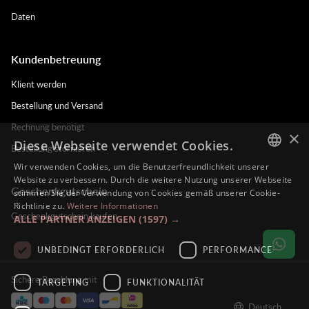
Daten
Kundenbetreuung
Klient werden
Bestellung und Versand
Rechnung benötigt
×
Diese Webseite verwendet Cookies.
Bestellung stornieren
Wir verwenden Cookies, um die Benutzerfreundlichkeit unserer
DUTCH
Website zu verbessern. Durch die weitere Nutzung unserer Webseite
Geschenkgutschein
stimmen Sie der Verwendung von Cookies gemäß unserer Cookie-
ENGLISH
Richtlinie zu.
Weitere Informationen
Geschenkgutschein kaufen
ALLE PARTNER ANZEIGEN
(1597) →
FRENCH
GERMAN
UNBEDINGT ERFORDERLICH
PERFORMANCE
Sichere Bezahlung mit
TARGETING
FUNKTIONALITÄT
Deutsch