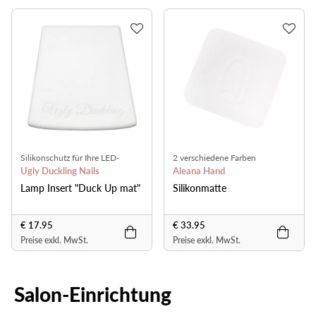
Silikonschutz für Ihre LED-
2 verschiedene Farben
Lampe
Ugly Duckling Nails
Aleana Hand
Lamp Insert "Duck Up mat"
Silikonmatte
€ 17.95
€ 33.95
Preise exkl. MwSt.
Preise exkl. MwSt.
Salon-Einrichtung