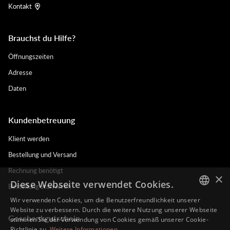
Kontakt
Brauchst du Hilfe?
Öffnungszeiten
Adresse
Daten
Kundenbetreuung
Klient werden
Bestellung und Versand
Rechnung benötigt
×
Diese Webseite verwendet Cookies.
Bestellung stornieren
Wir verwenden Cookies, um die Benutzerfreundlichkeit unserer
DUTCH
Website zu verbessern. Durch die weitere Nutzung unserer Webseite
Geschenkgutschein
stimmen Sie der Verwendung von Cookies gemäß unserer Cookie-
ENGLISH
Richtlinie zu.
Weitere Informationen