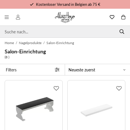
Kostenloser Versand in Belgien ab 75 €
Kostenlose Schulungen und Tutorials
Vor 15 Uhr bestellt, noch heute versandt
Persönlicher Service
Home
/
Nagelprodukte
/
Salon-Einrichtung
Salon-Einrichtung
(8 )
Filters