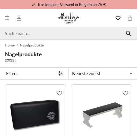
Kostenloser Versand in Belgien ab 75 €
Kostenlose Schulungen und Tutorials
Vor 15 Uhr bestellt, noch heute versandt
Persönlicher Service
Home
/
Nagelprodukte
Nagelprodukte
(2022 )
Filters