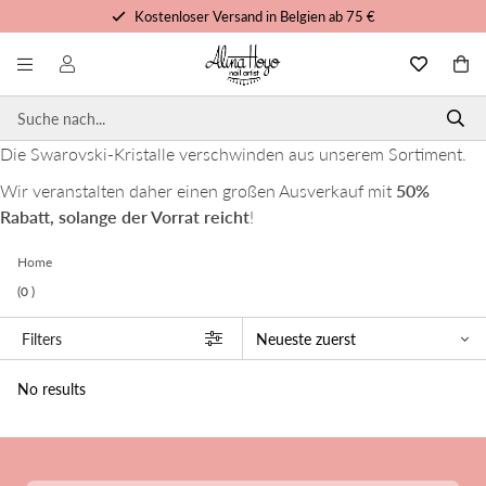
Kostenloser Versand in Belgien ab 75 €
Kostenlose Schulungen und Tutorials
Vor 15 Uhr bestellt, noch heute versandt
Persönlicher Service
Die Swarovski-Kristalle verschwinden aus unserem Sortiment.
Wir veranstalten daher einen großen Ausverkauf mit
50%
Rabatt, solange der Vorrat reicht
!
Home
(0 )
Filters
No results