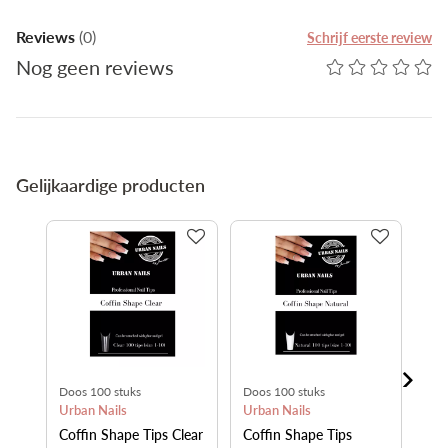
Reviews
(0)
Schrijf eerste review
Nog geen reviews
Gelijkaardige producten
Doos 100 stuks
Doos 100 stuks
120
Urban Nails
Urban Nails
Ugl
Coffin Shape Tips Clear
Coffin Shape Tips
Dua