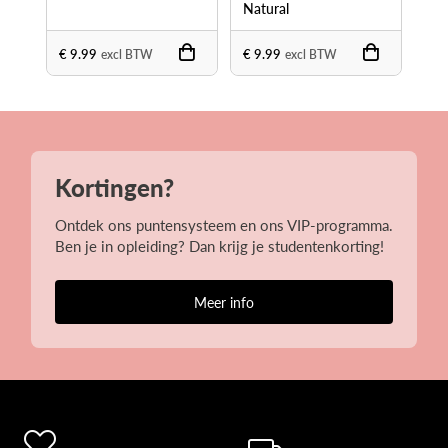
Natural
€ 9.99
€ 9.99
€ 1
excl BTW
excl BTW
Kortingen?
Ontdek ons puntensysteem en ons VIP-programma.
Ben je in opleiding? Dan krijg je studentenkorting!
Meer info