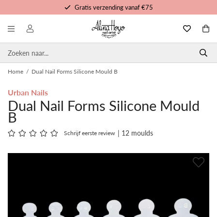
Gratis verzending vanaf €75
Gratis trainingen en tutorials
Voor 16u besteld, morgen in huis
Persoonlijke service
Home
/
Dual Nail Forms Silicone Mould B
Urban Nails
Dual Nail Forms Silicone Mould
B
| 12 moulds
Schrijf eerste review