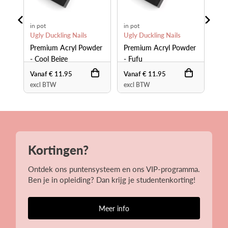
in pot
in pot
in p
Ugly Duckling Nails
Ugly Duckling Nails
Ugl
der
Premium Acryl Powder
Premium Acryl Powder
Pr
- Cool Beige
- Fufu
- L
Vanaf € 11.95
Vanaf € 11.95
Van
excl BTW
excl BTW
exc
Kortingen?
Ontdek ons puntensysteem en ons VIP-programma.
Ben je in opleiding? Dan krijg je studentenkorting!
Meer info