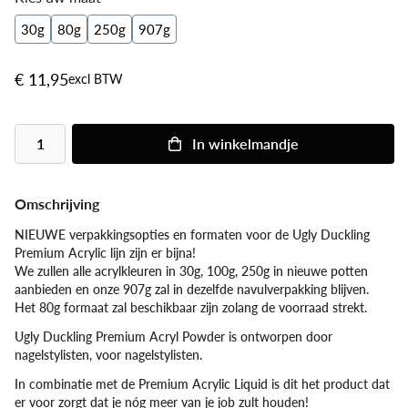
30g
80g
250g
907g
€ 11,95
excl BTW
In
winkelmandje
Omschrijving
NIEUWE verpakkingsopties en formaten voor de Ugly Duckling
Premium Acrylic lijn zijn er bijna!
We zullen alle acrylkleuren in 30g, 100g, 250g in nieuwe potten
aanbieden en onze 907g zal in dezelfde navulverpakking blijven.
Het 80g formaat zal beschikbaar zijn zolang de voorraad strekt.
Ugly Duckling Premium Acryl Powder is ontworpen door
nagelstylisten, voor nagelstylisten.
In combinatie met de Premium Acrylic Liquid is dit het product dat
er voor zorgt dat je nóg meer van je job zult houden!