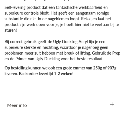
Self-leveling product dat een fantastische werkbaarheid en
superieure controle biedt. Het geeft een aangenaam romige
substantie die niet in de nagelriemen loopt. Relax, en laat het
product zijn werk doen voor je, je hoeft hier niet te veel aan bij te
sturen!
Bij correct gebruik geeft de Ugly Duckling Acryl-lijn je een
superieure sterkte en hechting, waardoor je nagenoeg geen
problemen meer zult hebben met breuk of lifting. Gebruik de Prep
en de Primer van Ugly Duckling voor het beste resultaat.
Op bestelling kunnen we ook een grote emmer van 250g of 907g
leveren. Backorder: levertijd 1-2 weken!
Meer info
Ingrediënten: Polymethyl methacrylate, CI 77891MAY CONTAIN:
CI 19140, CI 11710, CI 73360, CI 15880, CI 77266, CI 74160,CI