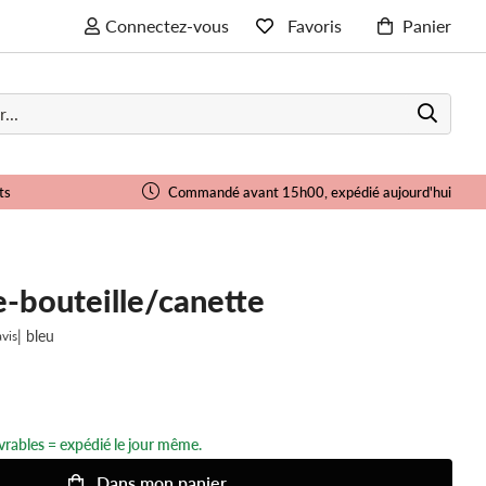
Connectez-vous
Favoris
Panier
ts
Commandé avant 15h00, expédié aujourd'hui
e-bouteille/canette
| bleu
avis
rables = expédié le jour même.
Dans
mon
panier