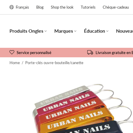
Français
Blog
Shop the look
Tutoriels
Chèque-cadeau
Produits Ongles
Marques
Éducation
Nouvea
Service personnalisé
Livraison gratuite en 
Home
/
Porte-clés ouvre-bouteille/canette