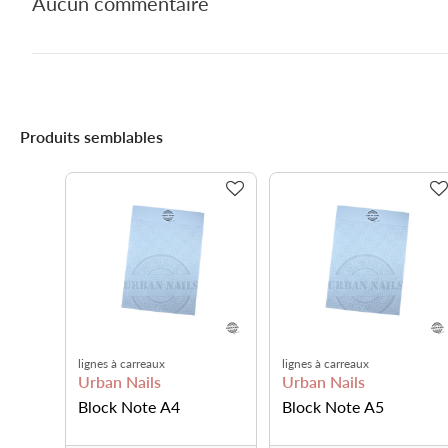
Aucun commentaire
Produits semblables
- 50
%
Pointu
25pcs avec couvercle
Urban Nails
Ugly Duckling Nails
Crayon
Gobelets en carton