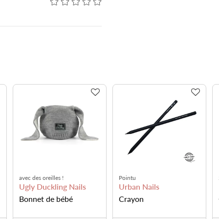
avec logo UD
avec 2 lumières led
Objecti
Ugly Duckling Nails
Urban Nails
Alea
Lanyard
Lunettes loupe
Objec
télép