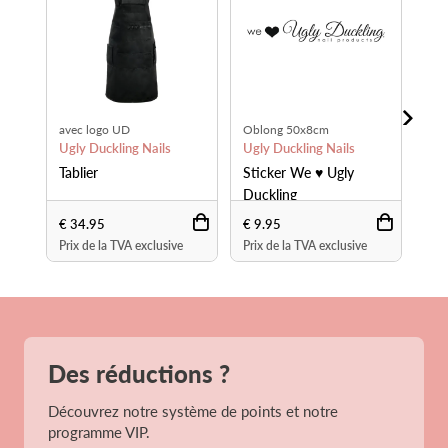
avec logo UD
Oblong 50x8cm
Obl
Ugly Duckling Nails
Ugly Duckling Nails
Ugl
Tablier
Sticker We ♥ Ugly
Sti
Duckling
Duc
€ 34.95
€ 9.95
€ 9
Prix de la TVA exclusive
Prix de la TVA exclusive
Prix
Des réductions ?
Découvrez notre système de points et notre
programme VIP.