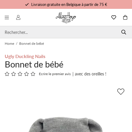
Livraison gratuite en Belgique à partir de 75 €
Formation et tutoriels gratuits
Commandé avant 15h00, expédié aujourd'hui
Service personnalisé
Home
/
Bonnet de bébé
Ugly Duckling Nails
Bonnet de bébé
| avec des oreilles !
Ecrire le premier avis