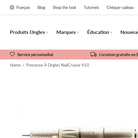
Français
Blog
Shop the look
Tutoriels
Chèque-cadeau
Produits Ongles
Marques
Éducation
Nouvea
Service personnalisé
Livraison gratuite en 
Home
/
Ponceuse À Ongles NailCruiser A10