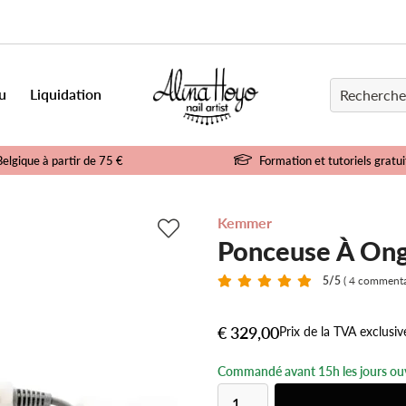
u
Liquidation
Belgique à partir de 75 €
Formation et tutoriels gratui
Kemmer
Ponceuse À Ong
5
/5
( 4 commenta
€ 329,00
Prix de la TVA exclusiv
Commandé avant 15h les jours ouv