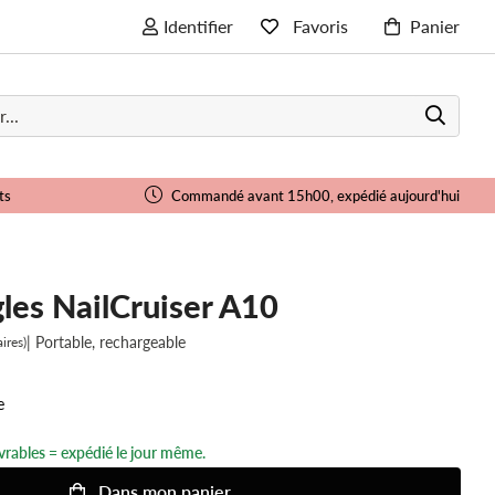
Identifier
Favoris
Panier
ts
Commandé avant 15h00, expédié aujourd'hui
les NailCruiser A10
| Portable, rechargeable
ires)
e
rables = expédié le jour même.
Dans
mon
panier