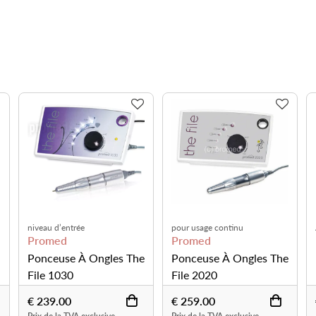
niveau d’entrée
pour usage continu
Avec a
Promed
Promed
Pro
Ponceuse À Ongles The
Ponceuse À Ongles The
Ponc
File 1030
File 2020
File
€ 239.00
€ 259.00
€ 11