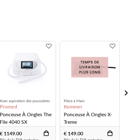
spiration des poussières
Pièce à Main
technologie sa
med
Kemmer
Kemmer
euse À Ongles The
Ponceuse À Ongles X-
Ponceuse 
 4040 SX
Treme
Treme K5
49.00
€ 149.00
€ 399.00