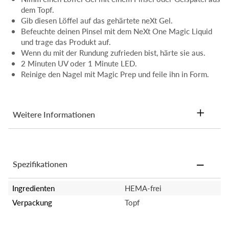
dem Topf.
Gib diesen Löffel auf das gehärtete neXt Gel.
Befeuchte deinen Pinsel mit dem NeXt One Magic Liquid
und trage das Produkt auf.
Wenn du mit der Rundung zufrieden bist, härte sie aus.
2 Minuten UV oder 1 Minute LED.
Reinige den Nagel mit Magic Prep und feile ihn in Form.
Weitere Informationen
Ingredienzen:
Acrylat-Copolymer, Ethylmethacrylat, Polymethylmethacrylat,
Spezifikationen
Polyethylenterepthalat, Trimethylolpropantriacrylat, Dimethicon,
mikrokristallines Wachs
Ingredienten
HEMA-frei
Verpackung
Topf