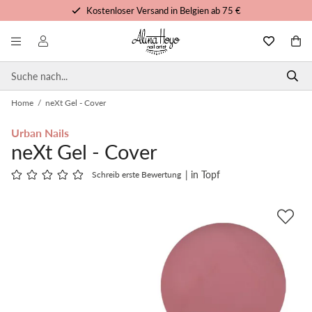
Kostenloser Versand in Belgien ab 75 €
Kostenlose Schulungen und Tutorials
Vor 15 Uhr bestellt, noch heute versandt
Persönlicher Service
Home
/
neXt Gel - Cover
Urban Nails
neXt Gel - Cover
| in Topf
Schreib erste Bewertung