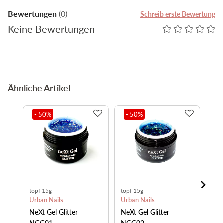
Bewertungen
(0)
Schreib erste Bewertung
Keine Bewertungen
Ähnliche Artikel
- 50
%
- 50
%
-
topf 15g
topf 15g
top
Urban Nails
Urban Nails
Urb
NeXt Gel Glitter
NeXt Gel Glitter
NeX
NGG01
NGG02
NG