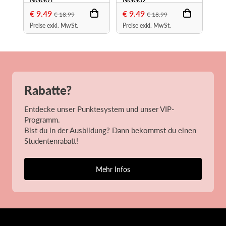
€ 9.49
€ 9.49
€ 
€ 18.99
€ 18.99
Preise exkl. MwSt.
Preise exkl. MwSt.
Pre
Rabatte?
Entdecke unser Punktesystem und unser VIP-
Programm.
Bist du in der Ausbildung? Dann bekommst du einen
Studentenrabatt!
Mehr Infos