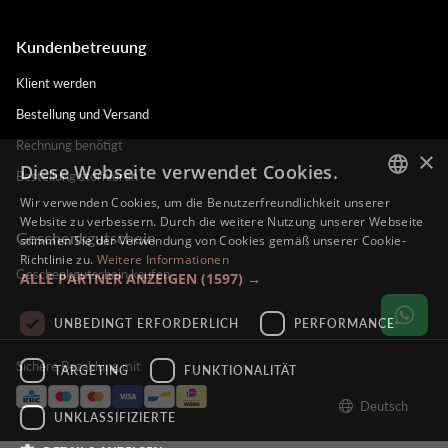
Kundenbetreuung
Klient werden
Bestellung und Versand
Rechnung benötigt
×
Diese Webseite verwendet Cookies.
Bestellung stornieren
Wir verwenden Cookies, um die Benutzerfreundlichkeit unserer
DUTCH
Website zu verbessern. Durch die weitere Nutzung unserer Webseite
Geschenkgutschein
stimmen Sie der Verwendung von Cookies gemäß unserer Cookie-
ENGLISH
Richtlinie zu.
Weitere Informationen
Geschenkgutschein kaufen
ALLE PARTNER ANZEIGEN
(1597) →
FRENCH
GERMAN
UNBEDINGT ERFORDERLICH
PERFORMANCE
Sichere Bezahlung mit
TARGETING
FUNKTIONALITÄT
Deutsch
UNKLASSIFIZIERTE