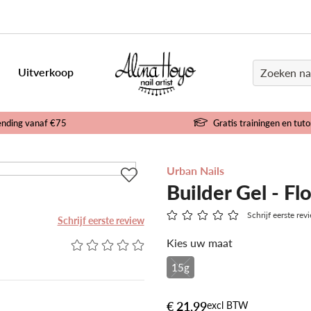
Uitverkoop
ending vanaf €75
Gratis trainingen en tuto
Urban Nails
Builder Gel - F
Schrijf eerste rev
Schrijf eerste review
Kies uw maat
15g
€ 21,99
excl BTW