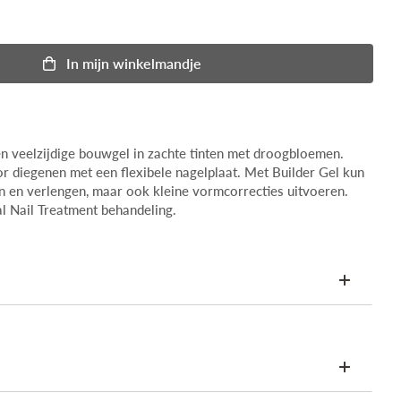
In
mijn
winkelmandje
n veelzijdige bouwgel in zachte tinten met droogbloemen.
or diegenen met een flexibele nagelplaat. Met Builder Gel kun
gen en verlengen, maar ook kleine vormcorrecties uitvoeren.
al Nail Treatment behandeling.
HEMA-vrij