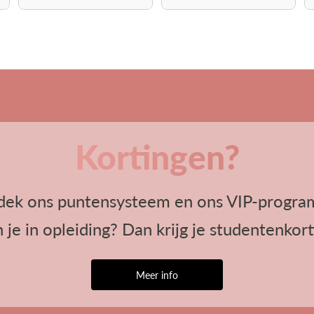
Wax, 1-Hydroxycyclohexyl Phen
these pigments: CI15850, CI1
Kortingen?
dek ons puntensysteem en ons VIP-progra
 je in opleiding? Dan krijg je studentenkort
Meer info