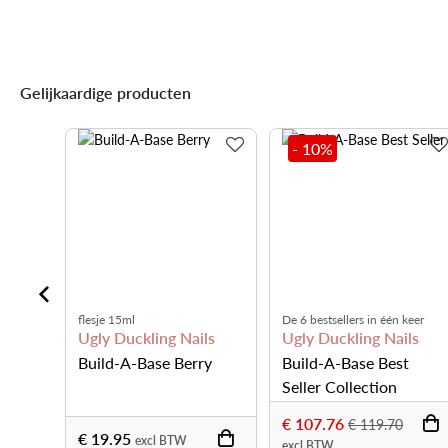
Gelijkaardige producten
- 10
%
flesje 15ml
De 6 bestsellers in één keer
ls
Ugly Duckling Nails
Ugly Duckling Nails
ry
Build-A-Base Berry
Build-A-Base Best
Seller Collection
€ 107.76
€ 119.70
€ 19.95
excl BTW
excl BTW