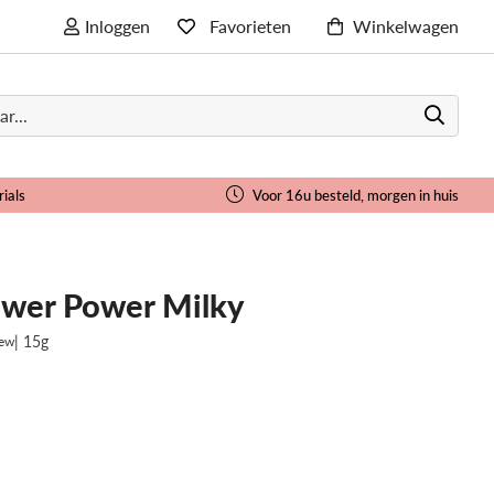
Inloggen
Favorieten
Winkelwagen
rials
Voor 16u besteld, morgen in huis
lower Power Milky
| 15g
iew