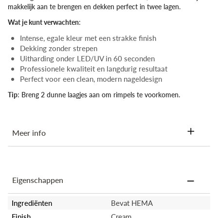
makkelijk aan te brengen en dekken perfect in twee lagen.
Wat je kunt verwachten
:
Intense, egale kleur met een strakke finish
Dekking zonder strepen
Uitharding onder LED/UV in 60 seconden
Professionele kwaliteit en langdurig resultaat
Perfect voor een clean, modern nageldesign
Tip
: Breng 2 dunne laagjes aan om rimpels te voorkomen.
Meer info
✅
Stap-voor-stap applicatie na het opbouwen en vijlen van de
nagel:
Eigenschappen
Breng een
zeer dunne laag
kleur aan
Laat
60 seconden uitharden
zonder onderbreking
Breng een
tweede dunne laag
aan
Ingrediënten
Bevat HEMA
Opnieuw
uitharden gedurende 60 seconden
Finish
Cream