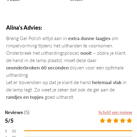
Breng een laag
No Wipe Topcoat
aan
Laat
60 seconden uitharden
– en je bent klaar!
Ingrediënten: Di-Hema Trimethylhexyl Dicarbamate, Hema,
Hydroxypropyl Methacrylate, Mica, Ethyl Trimethylbenzoyl
Alina's Advies:
Phenylphosphinate, Hydroxycyclohexyl Phenyl Ketone, May
Contain: Red 34 (CI 15880), Yellow 5 (CI 19140), Violet 2 (CI
Breng Gel Polish altijd aan in
extra dunne laagjes
om
60725), Red 30 (CI 73360), Aluminum Powder (CI 77000),
rimpelvorming tijdens het uitharden te voorkomen.
Ultramarines (CI 77007), Black 2 (CI 77266), Chromium Oxide
Onderbreek het uithardingsproces
nooit
– zodra je klant
Greens (CI 77288), Titanium Dioxide (CI 77891)
de hand in de lamp plaatst, moet deze daar
ononderbroken 60 seconden
blijven voor een optimale
uitharding.
Let er bovendien op dat je klant de hand
helemaal vlak
in
de lamp legt. Zo weet je zeker dat ook de gel aan de
randjes en topjes
goed uithardt.
Reviews
(5)
Schrijf een review
5
(5)