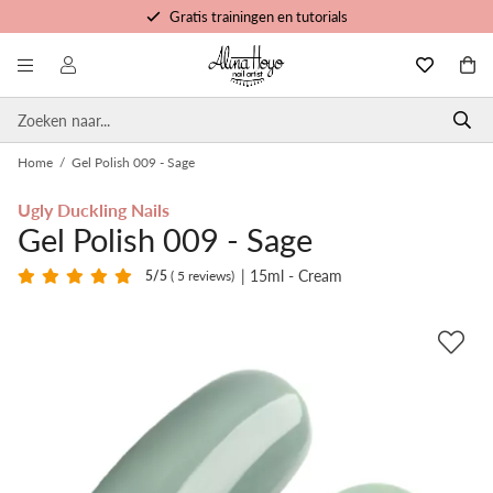
Gratis trainingen en tutorials
Voor 16u besteld, morgen in huis
Persoonlijke service
Home
/
Gel Polish 009 - Sage
Ugly Duckling Nails
Gel Polish 009 - Sage
| 15ml - Cream
5
/5
( 5 reviews)